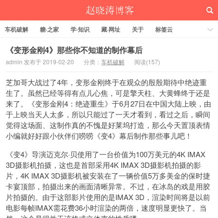
车机破解
糖·之家
学·知识
藏·网址
关于
标签云
《变形金刚4》那些你不知道的制作幕后
admin 发布于 2019-02-20
分类：
车机破解
阅读(
157)
赵晓涛博客
芝加哥大战过了4年，变形金刚终于在观众的殷殷期待中绝迹重
生了。虽然已经等得有点儿心焦，可是擎天柱、大黄蜂终于还是
来了。《变形金刚4：绝迹重生》于6月27日在中国大陆上映，由
于上映当天人太多，所以只能过了一天才看到，看过之后，瞬间
觉得这场面、这制作真的不愧是好莱坞打造，那么今天置顶表情
小编就好好跟小伙伴们唠唠《变4》幕后制作那些事儿吧！
《变4》导演迈克尔·贝使用了一台价值为100万美元的4K IMAX
3D摄影机拍摄，这也是首部采用4K IMAX 3D摄影机拍摄的影
片，4K IMAX 3D摄影机被安装在了一辆价值5万多美金的保时捷
卡宴顶部，拍摄出来的画面清晰异常。不过，在冰岛的戏是用胶
片拍摄的。由于这部影片使用的是IMAX 3D，渲染时间将是以前
电影每帧IMAX需花费36小时渲染的两倍，速度明显更快了。当