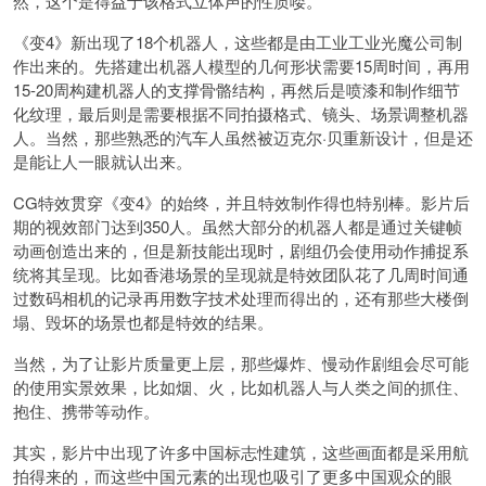
然，这个是得益于该格式立体声的性质喽。
《变4》新出现了18个机器人，这些都是由工业工业光魔公司制
作出来的。先搭建出机器人模型的几何形状需要15周时间，再用
15-20周构建机器人的支撑骨骼结构，再然后是喷漆和制作细节
化纹理，最后则是需要根据不同拍摄格式、镜头、场景调整机器
人。当然，那些熟悉的汽车人虽然被迈克尔·贝重新设计，但是还
是能让人一眼就认出来。
CG特效贯穿《变4》的始终，并且特效制作得也特别棒。影片后
期的视效部门达到350人。虽然大部分的机器人都是通过关键帧
动画创造出来的，但是新技能出现时，剧组仍会使用动作捕捉系
统将其呈现。比如香港场景的呈现就是特效团队花了几周时间通
过数码相机的记录再用数字技术处理而得出的，还有那些大楼倒
塌、毁坏的场景也都是特效的结果。
当然，为了让影片质量更上层，那些爆炸、慢动作剧组会尽可能
的使用实景效果，比如烟、火，比如机器人与人类之间的抓住、
抱住、携带等动作。
其实，影片中出现了许多中国标志性建筑，这些画面都是采用航
拍得来的，而这些中国元素的出现也吸引了更多中国观众的眼