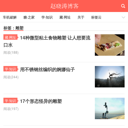
车机破解
糖·之家
学·知识
藏·网址
关于
标签云
标签：雕塑
14种微型粘土食物雕塑 让人想要流
藏·网址
口水
赵晓涛博客
阅读(188)
用不锈钢丝编织的婀娜仙子
学·知识
阅读(244)
17个形态怪异的雕塑
学·知识
阅读(197)