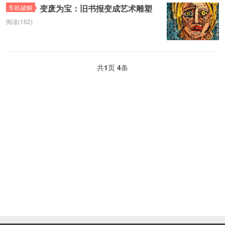
变废为宝：旧书报变成艺术雕塑
车机破解
阅读(162)
共
1
页
4
条