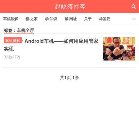
车机破解
糖·之家
学·知识
藏·网址
关于
标签云
标签：车机全屏
Android车机——如何用应用管家
车机破解
实现
赵晓涛博客
阅读(272)
共
1
页
1
条