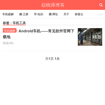
车机破解
糖·之家
学·知识
藏·网址
关于
标签云
标签：车机工具
Android车机——常见软件官网下
车机破解
载地
赵晓涛博客
阅读(49)
共
1
页
1
条