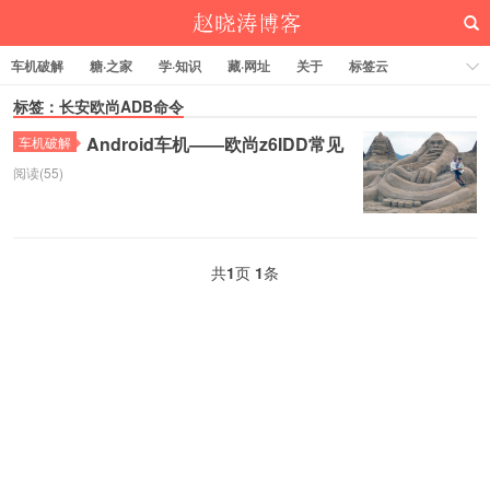
车机破解
糖·之家
学·知识
藏·网址
关于
标签云
标签：长安欧尚ADB命令
Android车机——欧尚z6IDD常见
车机破解
阅读(55)
赵晓涛博客
共
1
页
1
条