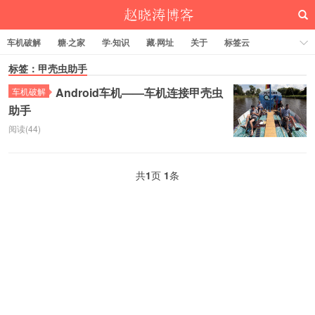
车机破解
糖·之家
学·知识
藏·网址
关于
标签云
标签：甲壳虫助手
Android车机——车机连接甲壳虫
车机破解
助手
赵晓涛博客
阅读(44)
共
1
页
1
条