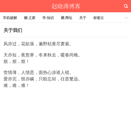
车机破解
糖·之家
学·知识
藏·网址
关于
标签云
关于我们
风亦过，花欲落，遍野枯黄尽萧索。
赵晓涛博客
天亦短，夜愈寒，冬来秋去，暖春尚晚。
烦，烦，烦！
世情薄，人情恶，面热心凉谁人错。
爱亦完，恨亦瞒，只盼忘却，往昔繁远。
难，难，难！