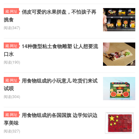
俏皮可爱的水果拼盘，不怕孩子再
藏·网址
挑食
阅读(347)
14种微型粘土食物雕塑 让人想要流
藏·网址
口水
阅读(190)
用食物组成的小玩意儿 吃货们来试
藏·网址
试呗
阅读(304)
用食物组成的各国国旗 边学知识边
藏·网址
享美味
阅读(327)