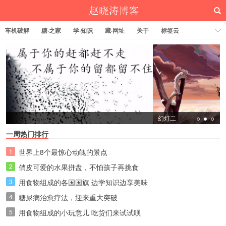
车机破解
糖·之家
学·知识
藏·网址
关于
标签云
赵晓涛博客
幻灯二
一周热门排行
1
世界上8个最惊心动魄的景点
2
俏皮可爱的水果拼盘，不怕孩子再挑食
3
用食物组成的各国国旗 边学知识边享美味
4
​糖尿病治愈疗法，迎来重大突破
5
用食物组成的小玩意儿 吃货们来试试呗