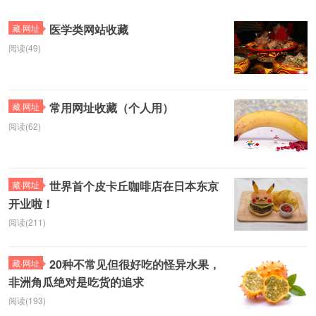
医学类网站收藏
藏·网址
阅读(49)
常用网址收藏（个人用）
藏·网址
阅读(62)
世界首个皮卡丘咖啡店在日本东京
藏·网址
开业啦！
阅读(211)
20种不常见但很好吃的怪异水果，
藏·网址
非洲角瓜绝对是吃货的追求
阅读(193)